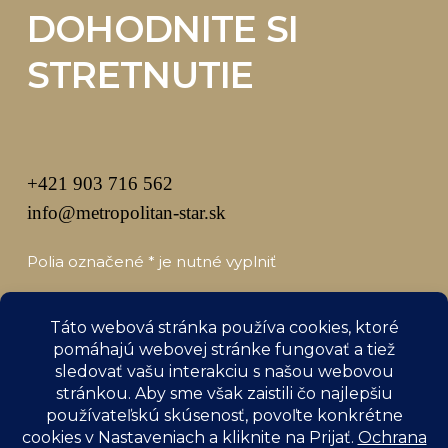
DOHODNITE SI
STRETNUTIE
+421 903 716 562
info@metropolitan-star.sk
Polia označené * je nutné vyplniť
Meno a priezvisko
*