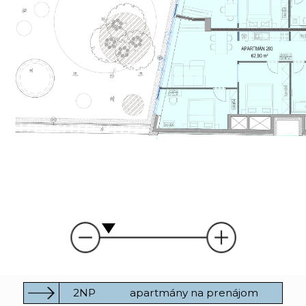
2NP
apartmány na prenájom