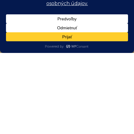
E-mail
*
Telefón
Oboznámil som sa s
Informáciou o
*
spracovaní osobných údajov